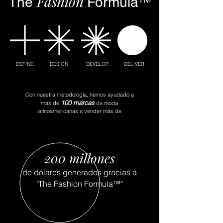
Fashion
™
The
Formula
DEFINE. DESIGN. DEVELOP. DELIVER.
Con nuestra metodología, hemos ayudado a
100 marcas
más de
de moda
latinoamericanas a vender más de
200 millones
de dólares generados gracias a
"The Fashion Formula
™"