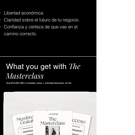
Libertad económica
Claridad sobre el futuro de tu negocio.
Confianza y certeza de que vas en el
camino correcto.
The
What you get with
Masterclass
Over $10,000 USD in monetary value + unlimited resources, for life.