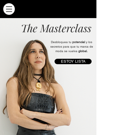
The Masterclass
Desbloquea tu
potencial
y los
secretos para que tu marca de
moda se vuelva
global.
ESTOY LISTA