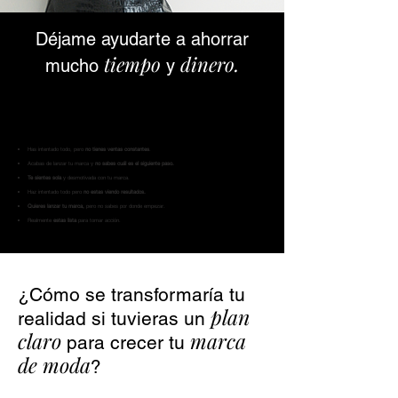
Déjame ayudarte a ahorrar
tiempo
dinero.
mucho
y
ideal para
Cómo saber si este curso es
ti.
Has intentado todo, pero
no tienes ventas constantes
.
Acabas de lanzar tu marca y
no sabes cuál es el siguiente paso.
Te sientes sola
y desmotivada con tu marca.
Haz intentado todo pero
no estas viendo resultados.
Quieres lanzar tu marca,
pero no sabes por donde empezar.
Realmente
estas lista
para tomar acción.
¿Cómo se transformaría tu
plan
realidad si tuvieras un
claro
marca
para crecer tu
de moda
?