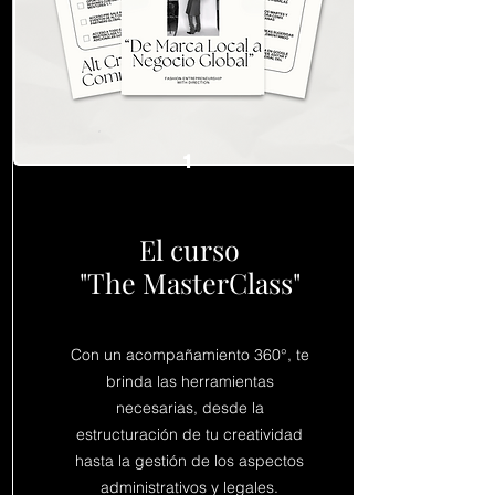
1
El curso
"The MasterClass"
Con un acompañamiento 360°, te
brinda las herramientas
necesarias,
desde la
estructuración de tu creatividad
hasta la gestión de los aspectos
administrativos y legales.